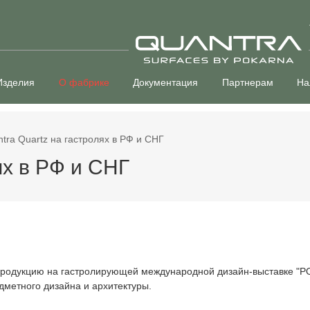
Изделия
О фабрике
Документация
Партнерам
На
tra Quartz на гастролях в РФ и СНГ
ях в РФ и СНГ
ою продукцию на гастролирующей международной дизайн-выставк
метного дизайна и архитектуры.