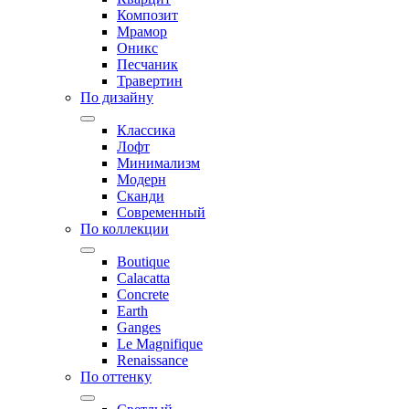
Композит
Мрамор
Оникс
Песчаник
Травертин
По дизайну
Классика
Лофт
Минимализм
Модерн
Сканди
Современный
По коллекции
Boutique
Calacatta
Concrete
Earth
Ganges
Le Magnifique
Renaissance
По оттенку