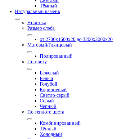
Светлый
Тёмный
Натуральный камень
Новинка
Размер слэба
от 2700х1600х20 до 3200x2000х20
Матовый/Глянцевый
Полированный
По цвету
Бежевый
Белый
Голубой
Коричневый
Светло-серый
Серый
Черный
По теплоте цвета
Комбинированный
Тёплый
Холодный