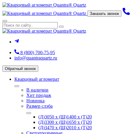
Заказать звонок
8 (800) 700-75-95
info@quantraquartz.ru
Обратный звонок
Кварцевый агломерат
В наличии
Хит продаж
Новинка
Размер слэба
(Д)3050 х (Ш)1400 х (Т)20
(Д)3300 х (Ш)1650 х (Т)20
(Д)3470 х (Ш)2010 х (Т)20
Светопрозрачные