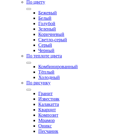
По цвету
Бежевый
Белый
Голубой
Зеленый
Коричневый
Светло-серый
Серый
Черный
По теплоте цвета
Комбинированный
Тёплый
Холодный
По рисунку
Гранит
Известняк
Калакатта
Кварцит
Композит
Мрамор
Оникс
Песчаник