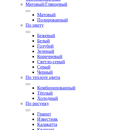
Матовый/Глянцевый
Матовый
Полированный
По цвету
Бежевый
Белый
Голубой
Зеленый
Коричневый
Светло-серый
Серый
Черный
По теплоте цвета
Комбинированный
Тёплый
Холодный
По рисунку
Гранит
Известняк
Калакатта
Кварцит