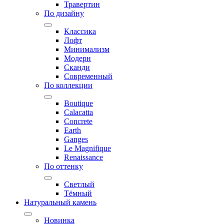
Травертин
По дизайну
Классика
Лофт
Минимализм
Модерн
Сканди
Современный
По коллекции
Boutique
Calacatta
Concrete
Earth
Ganges
Le Magnifique
Renaissance
По оттенку
Светлый
Тёмный
Натуральный камень
Новинка