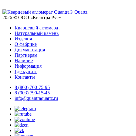
2026 © ООО «Квантра Рус»
Кварцевый агломерат
Натуральный камень
Изделия
О фабрике
Документация
Партнерам
Наличие
Информация
Где купить
Контакты
8 (800) 700-75-95
8 (903) 790-15-45
info@quantraquartz.ru