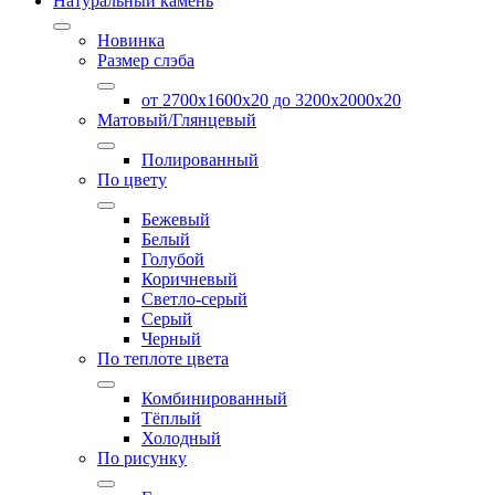
Натуральный камень
Новинка
Размер слэба
от 2700х1600х20 до 3200x2000х20
Матовый/Глянцевый
Полированный
По цвету
Бежевый
Белый
Голубой
Коричневый
Светло-серый
Серый
Черный
По теплоте цвета
Комбинированный
Тёплый
Холодный
По рисунку