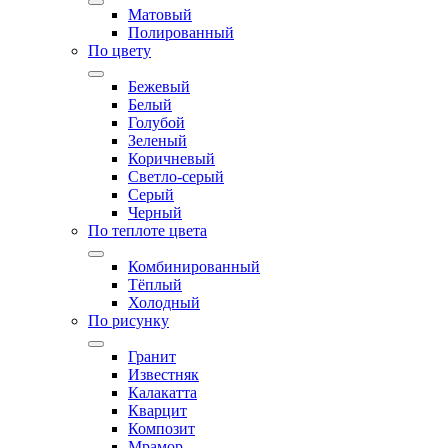
Матовый
Полированный
По цвету
Бежевый
Белый
Голубой
Зеленый
Коричневый
Светло-серый
Серый
Черный
По теплоте цвета
Комбинированный
Тёплый
Холодный
По рисунку
Гранит
Известняк
Калакатта
Кварцит
Композит
Мрамор