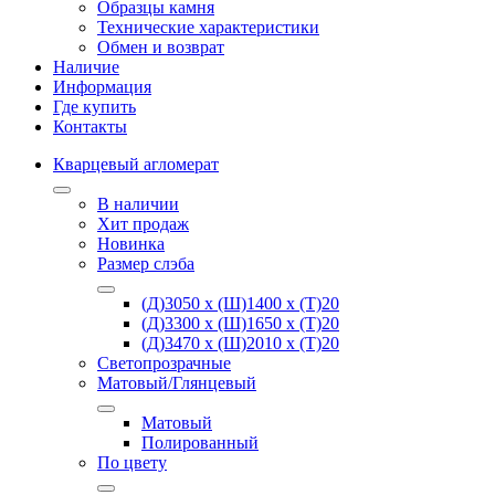
Образцы камня
Технические характеристики
Обмен и возврат
Наличие
Информация
Где купить
Контакты
Кварцевый агломерат
В наличии
Хит продаж
Новинка
Размер слэба
(Д)3050 х (Ш)1400 х (Т)20
(Д)3300 х (Ш)1650 х (Т)20
(Д)3470 х (Ш)2010 х (Т)20
Светопрозрачные
Матовый/Глянцевый
Матовый
Полированный
По цвету