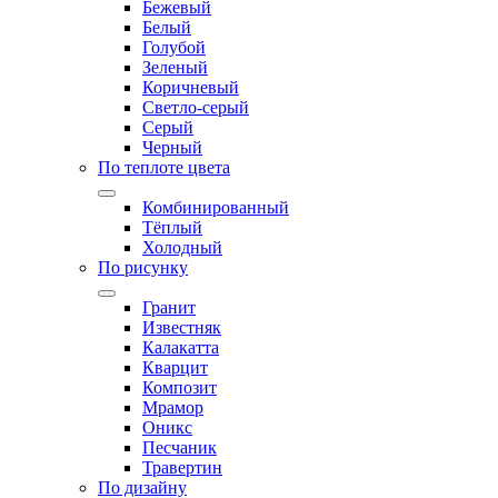
Бежевый
Белый
Голубой
Зеленый
Коричневый
Светло-серый
Серый
Черный
По теплоте цвета
Комбинированный
Тёплый
Холодный
По рисунку
Гранит
Известняк
Калакатта
Кварцит
Композит
Мрамор
Оникс
Песчаник
Травертин
По дизайну