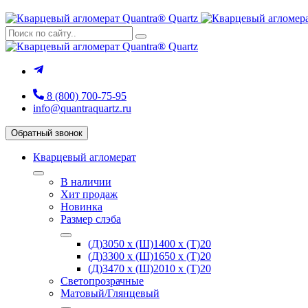
8 (800) 700-75-95
info@quantraquartz.ru
Обратный звонок
Кварцевый агломерат
В наличии
Хит продаж
Новинка
Размер слэба
(Д)3050 х (Ш)1400 х (Т)20
(Д)3300 х (Ш)1650 х (Т)20
(Д)3470 х (Ш)2010 х (Т)20
Светопрозрачные
Матовый/Глянцевый