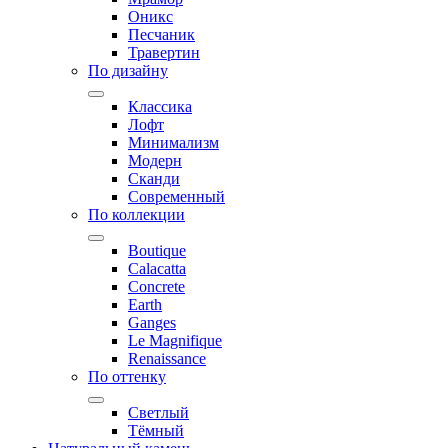
Оникс
Песчаник
Травертин
По дизайну
Классика
Лофт
Минимализм
Модерн
Сканди
Современный
По коллекции
Boutique
Calacatta
Concrete
Earth
Ganges
Le Magnifique
Renaissance
По оттенку
Светлый
Тёмный