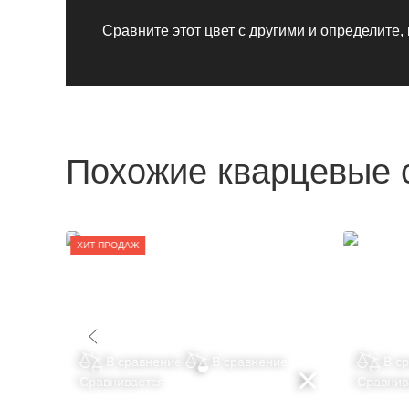
Сравните этот цвет с другими и определите,
Похожие кварцевые 
ХИТ ПРОДАЖ
ие
В сравнение
В сравнение
В с
Сравнивается
Сравнив