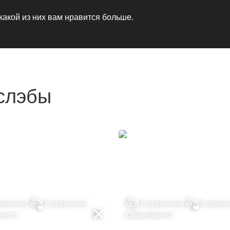
 какой из них вам нравится больше.
слэбы
равнение
В сравнение
В сравнение
В сравн
ается
Сравнивается