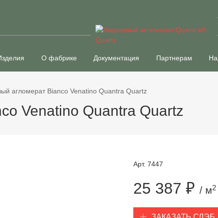
Изделия
О фабрике
Документация
Партнерам
На
ый агломерат Bianco Venatino Quantra Quartz
co Venatino Quantra Quartz
Арт. 7447
25 387 ₽
2
/ м
ЗАКАЗАТЬ СЛЭБ