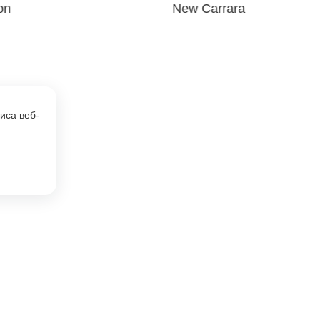
on
New Carrara
иса веб-
Кварцевый агломерат
Документация
Натуральный камень
Партнерам