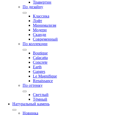
Травертин
По дизайну
Классика
Лофт
Минимализм
Модерн
Сканди
Современный
По коллекции
Boutique
Calacatta
Concrete
Earth
Ganges
Le Magnifique
Renaissance
По оттенку
Светлый
Тёмный
Натуральный камень
Новинка