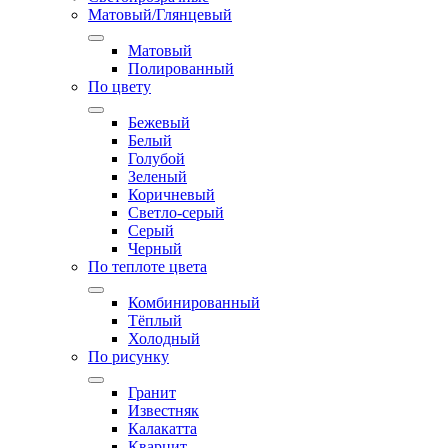
Матовый/Глянцевый
Матовый
Полированный
По цвету
Бежевый
Белый
Голубой
Зеленый
Коричневый
Светло-серый
Серый
Черный
По теплоте цвета
Комбинированный
Тёплый
Холодный
По рисунку
Гранит
Известняк
Калакатта
Кварцит