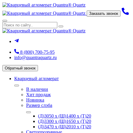
Заказать звонок
8 (800) 700-75-95
info@quantraquartz.ru
Обратный звонок
Кварцевый агломерат
В наличии
Хит продаж
Новинка
Размер слэба
(Д)3050 х (Ш)1400 х (Т)20
(Д)3300 х (Ш)1650 х (Т)20
(Д)3470 х (Ш)2010 х (Т)20
Светопрозрачные