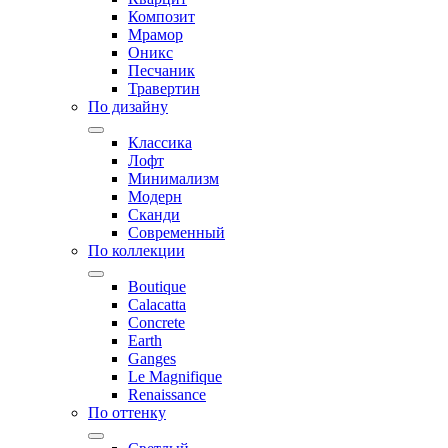
Композит
Мрамор
Оникс
Песчаник
Травертин
По дизайну
Классика
Лофт
Минимализм
Модерн
Сканди
Современный
По коллекции
Boutique
Calacatta
Concrete
Earth
Ganges
Le Magnifique
Renaissance
По оттенку