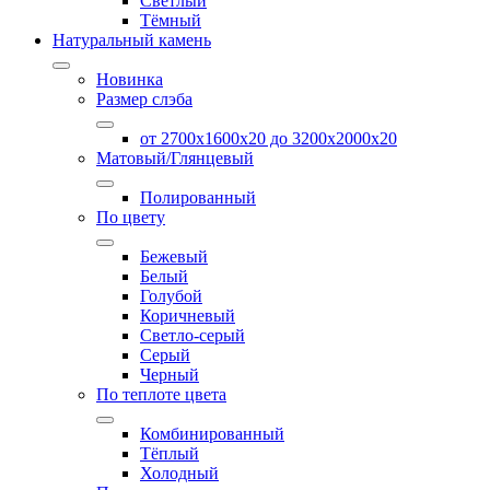
Светлый
Тёмный
Натуральный камень
Новинка
Размер слэба
от 2700х1600х20 до 3200x2000х20
Матовый/Глянцевый
Полированный
По цвету
Бежевый
Белый
Голубой
Коричневый
Светло-серый
Серый
Черный
По теплоте цвета
Комбинированный
Тёплый
Холодный