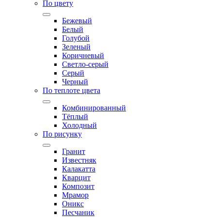
По цвету
Бежевый
Белый
Голубой
Зеленый
Коричневый
Светло-серый
Серый
Черный
По теплоте цвета
Комбинированный
Тёплый
Холодный
По рисунку
Гранит
Известняк
Калакатта
Кварцит
Композит
Мрамор
Оникс
Песчаник