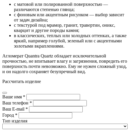
с матовой или полированной поверхностью —
различаются степенью глянца;
с фоновым или акцентным рисунком — выбор зависит
от задач дизайна;
с текстурой под мрамор, гранит, травертин, оникс,
кварцит и другие породы камня;
в классических, теплых или холодных оттенках, а также
яркий, например голубой, зеленый или с акцентными
золотыми вкраплениями.
Агломерат Quantra Quartz обладает исключительной
прочностью, не впитывает влагу и загрязнения, повредить его
поверхность почти невозможно. Ему не нужен сложный уход,
и он надолго сохраняет безупречный вид.
Рассчитать изделие
Ваше имя *
Ваш телефон *
Ваш E-mail *
Город *
Тип изделия