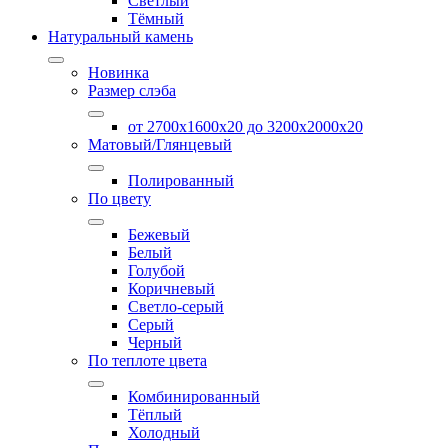
Светлый
Тёмный
Натуральный камень
Новинка
Размер слэба
от 2700х1600х20 до 3200x2000х20
Матовый/Глянцевый
Полированный
По цвету
Бежевый
Белый
Голубой
Коричневый
Светло-серый
Серый
Черный
По теплоте цвета
Комбинированный
Тёплый
Холодный