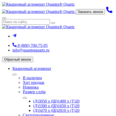
Заказать звонок
8 (800) 700-75-95
info@quantraquartz.ru
Обратный звонок
Кварцевый агломерат
В наличии
Хит продаж
Новинка
Размер слэба
(Д)3050 х (Ш)1400 х (Т)20
(Д)3300 х (Ш)1650 х (Т)20
(Д)3470 х (Ш)2010 х (Т)20
Светопрозрачные