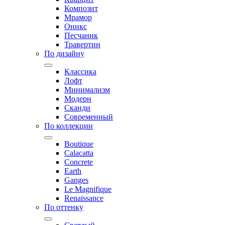
Композит
Мрамор
Оникс
Песчаник
Травертин
По дизайну
Классика
Лофт
Минимализм
Модерн
Сканди
Современный
По коллекции
Boutique
Calacatta
Concrete
Earth
Ganges
Le Magnifique
Renaissance
По оттенку