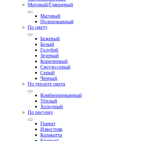
Матовый/Глянцевый
Матовый
Полированный
По цвету
Бежевый
Белый
Голубой
Зеленый
Коричневый
Светло-серый
Серый
Черный
По теплоте цвета
Комбинированный
Тёплый
Холодный
По рисунку
Гранит
Известняк
Калакатта
Кварцит