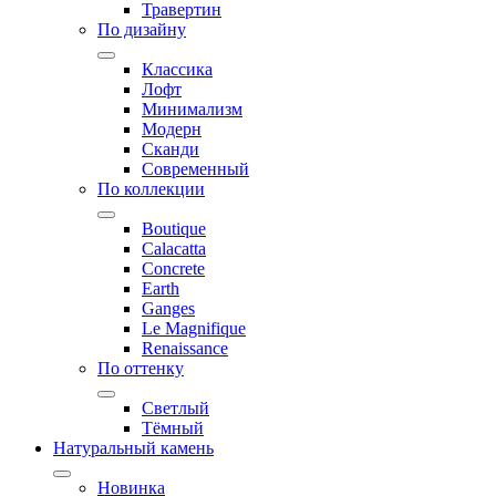
Травертин
По дизайну
Классика
Лофт
Минимализм
Модерн
Сканди
Современный
По коллекции
Boutique
Calacatta
Concrete
Earth
Ganges
Le Magnifique
Renaissance
По оттенку
Светлый
Тёмный
Натуральный камень
Новинка