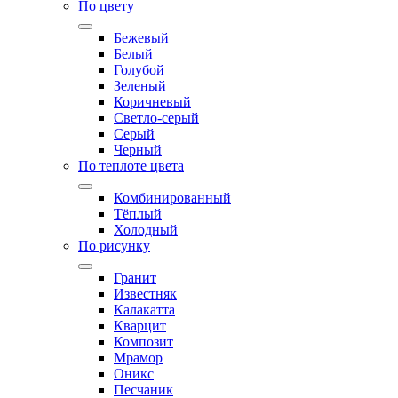
По цвету
Бежевый
Белый
Голубой
Зеленый
Коричневый
Светло-серый
Серый
Черный
По теплоте цвета
Комбинированный
Тёплый
Холодный
По рисунку
Гранит
Известняк
Калакатта
Кварцит
Композит
Мрамор
Оникс
Песчаник