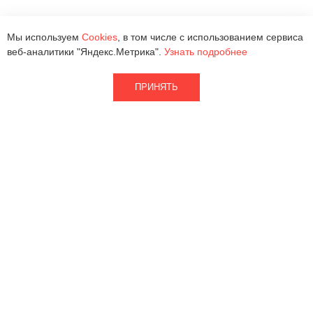
Мы используем
Cookies
, в том числе с использованием сервиса
веб-аналитики "Яндекс.Метрика".
Узнать подробнее
ПРИНЯТЬ
2026 © ООО «Квантра Рус»
Кварцевый агломерат
Партнерам
Натуральный камень
Наличие
Изделия
Информация
О фабрике
Где купить
Документация
Контакты
8 (800) 700-75-95