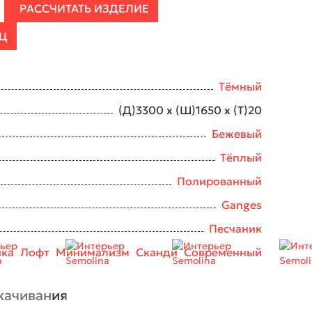
РАССЧИТАТЬ ИЗДЕЛИЕ
ЕЦ
Тёмный
(Д)3300 х (Ш)1650 х (Т)20
Бежевый
Тёплый
Полированный
Ganges
Песчаник
ика
Лофт
Минимализм
Сканди
Современный
качивания