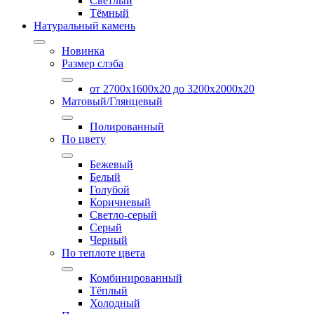
Светлый
Тёмный
Натуральный камень
Новинка
Размер слэба
от 2700х1600х20 до 3200x2000х20
Матовый/Глянцевый
Полированный
По цвету
Бежевый
Белый
Голубой
Коричневый
Светло-серый
Серый
Черный
По теплоте цвета
Комбинированный
Тёплый
Холодный