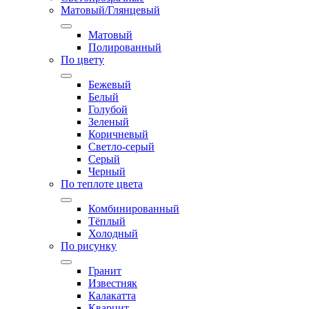
Матовый/Глянцевый
Матовый
Полированный
По цвету
Бежевый
Белый
Голубой
Зеленый
Коричневый
Светло-серый
Серый
Черный
По теплоте цвета
Комбинированный
Тёплый
Холодный
По рисунку
Гранит
Известняк
Калакатта
Кварцит