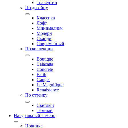
Травертин
По дизайну
Классика
Лофт
Минимализм
Модерн
Сканди
Современный
По коллекции
Boutique
Calacatta
Concrete
Earth
Ganges
Le Magnifique
Renaissance
По оттенку
Светлый
Тёмный
Натуральный камень
Новинка