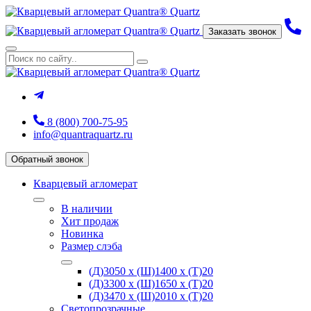
Заказать звонок
8 (800) 700-75-95
info@quantraquartz.ru
Обратный звонок
Кварцевый агломерат
В наличии
Хит продаж
Новинка
Размер слэба
(Д)3050 х (Ш)1400 х (Т)20
(Д)3300 х (Ш)1650 х (Т)20
(Д)3470 х (Ш)2010 х (Т)20
Светопрозрачные