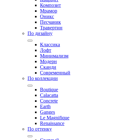
Композит
Мрамор
Оникс
Песчаник
Травертин
По дизайну
Классика
Лофт
Минимализм
Модерн
Сканди
Современный
По коллекции
Boutique
Calacatta
Concrete
Earth
Ganges
Le Magnifique
Renaissance
По оттенку