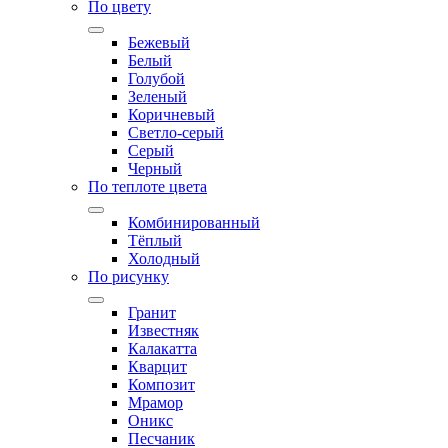
По цвету
Бежевый
Белый
Голубой
Зеленый
Коричневый
Светло-серый
Серый
Черный
По теплоте цвета
Комбинированный
Тёплый
Холодный
По рисунку
Гранит
Известняк
Калакатта
Кварцит
Композит
Мрамор
Оникс
Песчаник