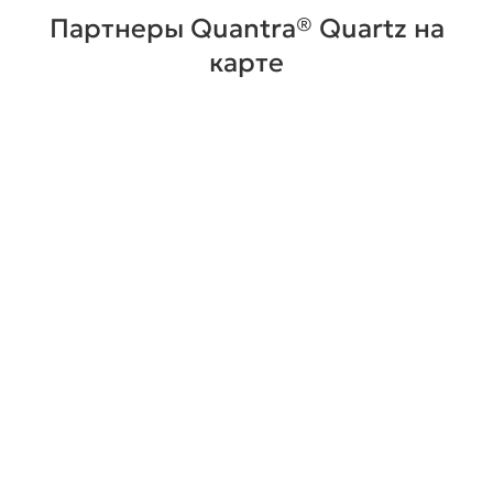
Партнеры Quantra® Quartz на
карте
Стойка ресепшн из кварца под мрамор
2
Стоимость от 34 165 ₽ / м
Подробнее