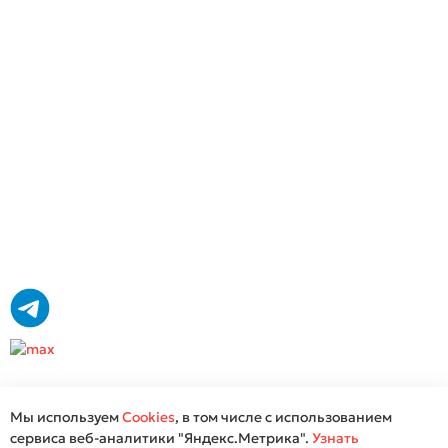
Остров, ресепшн из кварцевого камня синего цвета
2
Стоимость от 35 028 ₽ / м
Подробнее
Мы используем
Cookies
, в том числе с использованием
сервиса веб-аналитики "Яндекс.Метрика".
Узнать