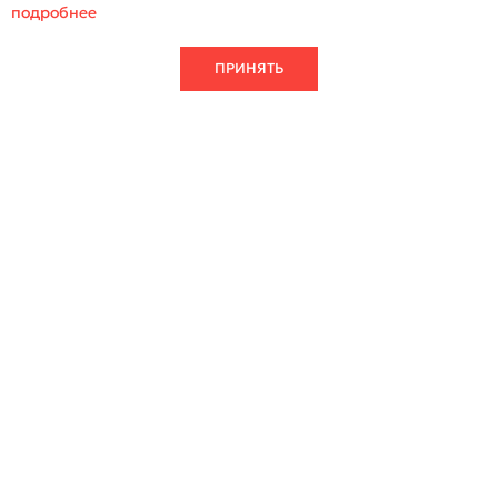
подробнее
ЗАГРУЗИТЬ БОЛЬШЕ
ПРИНЯТЬ
2026 © ООО «Квантра Рус»
Кварцевый агломерат
Партнерам
Натуральный камень
Наличие
Изделия
Информация
О фабрике
Где купить
Документация
Контакты
8 (800) 700-75-95
8 (903) 790-15-45
info@quantraquartz.ru