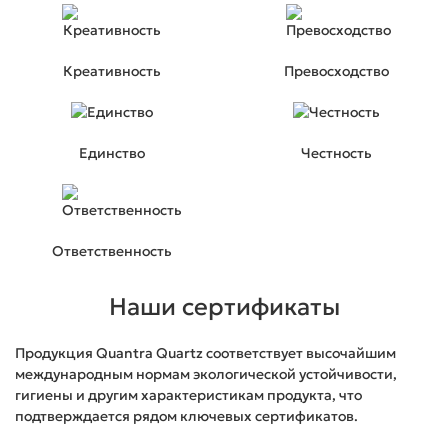
Креативность
Превосходство
Единство
Честность
Ответственность
Кухня shabby chic с каменной столешницей с
золотыми прожилками
Наши сертификаты
2
Стоимость от 26 745 ₽ / м
Подробнее
Продукция Quantra Quartz соответствует высочайшим
международным нормам экологической устойчивости,
гигиены и другим характеристикам продукта, что
подтверждается рядом ключевых сертификатов.