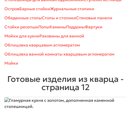
Остров
Барные стойки
Журнальные столики
Обеденные столы
Столы и столики
Стеновые панели
Стойки ресепшн
Полы
Камины
Поддоны
Фартуки
Мойки для кухни
Раковины для ванной
Облицовка кварцевым агломератом
Облицовка ванной комнаты кварцевым агломератом
Мойки
Готовые изделия из кварца
-
страница 12