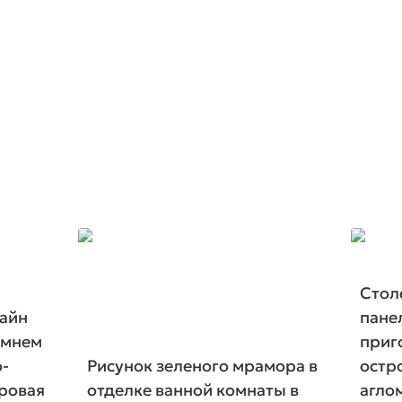
Стол
айн
пане
амнем
приг
о-
Рисунок зеленого мрамора в
остр
ровая
отделке ванной комнаты в
агло