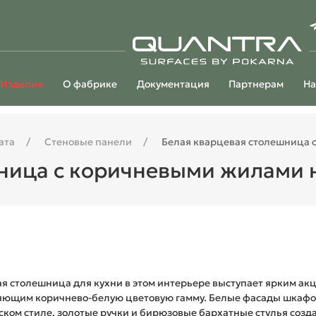
Изделия
О фабрике
Документация
Партнерам
На
ата
Стеновые панели
Белая кварцевая столешница с
ница с коричневыми жилами н
я столешница для кухни в этом интерьере выступает ярким ак
ющим коричнево-белую цветовую гамму. Белые фасады шкафо
ском стиле, золотые ручки и бирюзовые бархатные стулья созд