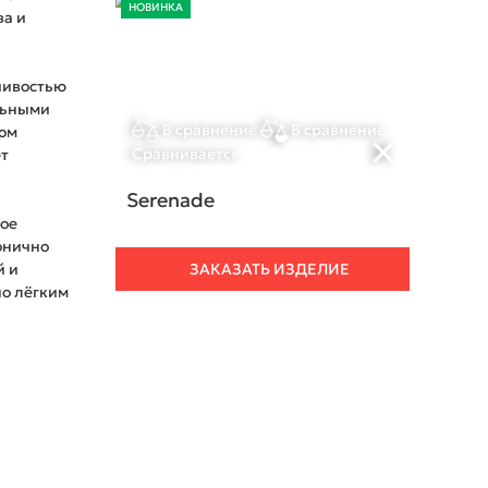
НОВИНКА
ва и
чивостью
льными
В сравнение
В сравнение
том
Сравнивается
ет
Serenade
ное
онично
й и
ЗАКАЗАТЬ ИЗДЕЛИЕ
но лёгким