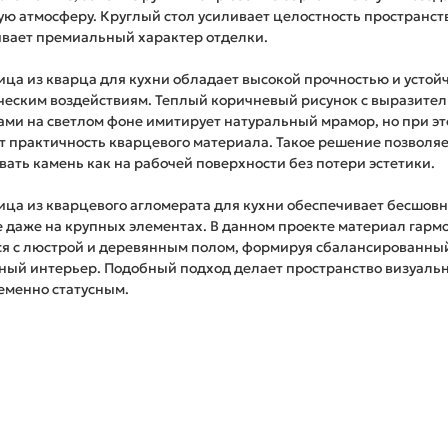
ую атмосферу. Круглый стол усиливает целостность пространст
вает премиальный характер отделки.
ца из кварца для кухни обладает высокой прочностью и устой
ческим воздействиям. Теплый коричневый рисунок с выразите
ми на светлом фоне имитирует натуральный мрамор, но при э
т практичность кварцевого материала. Такое решение позволя
вать камень как на рабочей поверхности без потери эстетики.
ца из кварцевого агломерата для кухни обеспечивает бесшов
 даже на крупных элементах. В данном проекте материал гарм
ся с люстрой и деревянным полом, формируя сбалансированны
ный интерьер. Подобный подход делает пространство визуаль
еменно статусным.