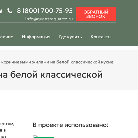
8 (800) 700-75-95
ОБРАТНЫЙ
ЗВОНОК
info@quantraquartz.ru
личие
Информация
Где купить
Контакты
 коричневыми жилами на белой классической кухне.
а белой классической
центом,
В проекте использовано:
в в
ают