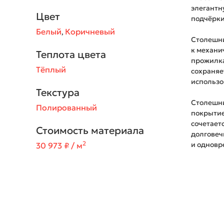
элегантн
Цвет
подчёрки
Белый
Коричневый
,
Столешни
к механи
Теплота цвета
прожилка
Тёплый
сохраняе
использо
Текстура
Столешни
Полированный
покрытие
сочетает
Стоимость материала
долговеч
2
и одновр
30 973 ₽ / м