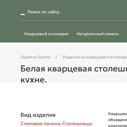
Кварцевый агломерат
Натуральный камень
Quantra Quartz
Изделия из кварцевого агломер
Белая кварцевая столеш
кухне.
Вид изделия
Кварцева
объединя
Стеновые панели
Столешницы
,
классиче