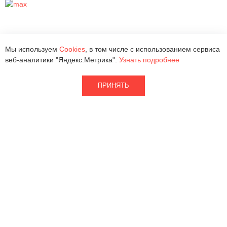
Мы используем
Cookies
, в том числе с использованием сервиса
веб-аналитики "Яндекс.Метрика".
Узнать подробнее
ПРИНЯТЬ
2026 © ООО «Квантра Рус»
Кварцевый агломерат
Партнерам
Натуральный камень
Наличие
Изделия
Информация
О фабрике
Где купить
Документация
Контакты