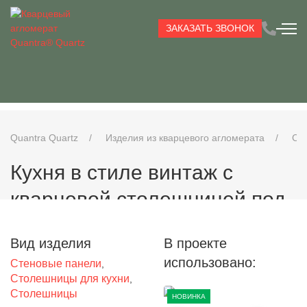
ЗАКАЗАТЬ ЗВОНОК
Quantra Quartz
Изделия из кварцевого агломерата
Ст
Кухня в стиле винтаж с
кварцевой столешницей под
светлый гранит
Вид изделия
В проекте
использовано:
Стеновые панели
,
Столешницы для кухни
,
Столешницы
НОВИНКА