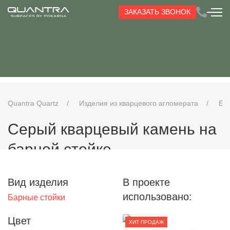
ЗАКАЗАТЬ ЗВОНОК
Quantra Quartz
Изделия из кварцевого агломерата
Ба
Серый кварцевый камень на
барной стойке
Вид изделия
В проекте
использовано:
Барные стойки
Цвет
ХИТ ПРОДАЖ