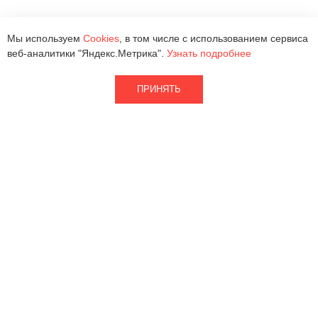
Мы используем
Cookies
, в том числе с использованием сервиса
веб-аналитики "Яндекс.Метрика".
Узнать подробнее
ПРИНЯТЬ
2026 © ООО «Квантра Рус»
Кварцевый агломерат
Партнерам
Натуральный камень
Наличие
Изделия
Информация
О фабрике
Где купить
Документация
Контакты
8 (800) 700-75-95