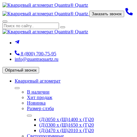
Заказать звонок
8 (800) 700-75-95
info@quantraquartz.ru
Обратный звонок
Кварцевый агломерат
В наличии
Хит продаж
Новинка
Размер слэба
(Д)3050 х (Ш)1400 х (Т)20
(Д)3300 х (Ш)1650 х (Т)20
(Д)3470 х (Ш)2010 х (Т)20
Светопрозрачные