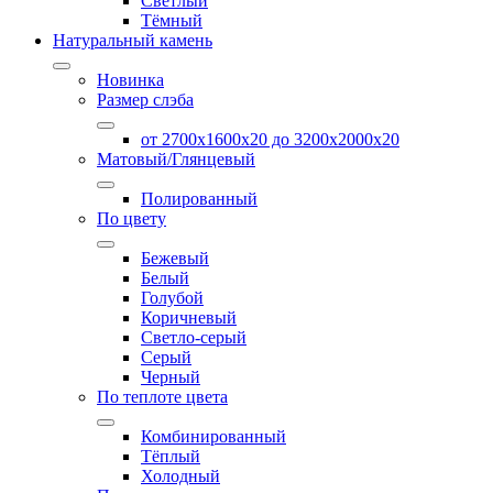
Светлый
Тёмный
Натуральный камень
Новинка
Размер слэба
от 2700х1600х20 до 3200x2000х20
Матовый/Глянцевый
Полированный
По цвету
Бежевый
Белый
Голубой
Коричневый
Светло-серый
Серый
Черный
По теплоте цвета
Комбинированный
Тёплый
Холодный