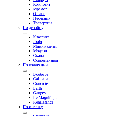
Композит
Мрамор
Оникс
Песчаник
Травертин
По дизайну
Классика
Лофт
Минимализм
Модерн
Сканди
Современный
По коллекции
Boutique
Calacatta
Concrete
Earth
Ganges
Le Magnifique
Renaissance
По оттенку