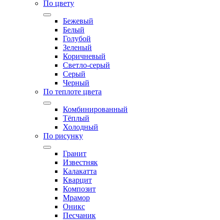
По цвету
Бежевый
Белый
Голубой
Зеленый
Коричневый
Светло-серый
Серый
Черный
По теплоте цвета
Комбинированный
Тёплый
Холодный
По рисунку
Гранит
Известняк
Калакатта
Кварцит
Композит
Мрамор
Оникс
Песчаник