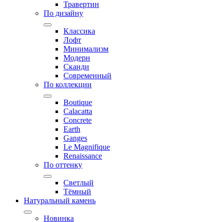
Травертин
По дизайну
Классика
Лофт
Минимализм
Модерн
Сканди
Современный
По коллекции
Boutique
Calacatta
Concrete
Earth
Ganges
Le Magnifique
Renaissance
По оттенку
Светлый
Тёмный
Натуральный камень
Новинка