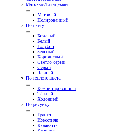
Матовый/Глянцевый
Матовый
Полированный
По цвету
Бежевый
Белый
Голубой
Зеленый
Коричневый
Светло-серый
Серый
Черный
По теплоте цвета
Комбинированный
Тёплый
Холодный
По рисунку
Гранит
Известняк
Калакатта
Кварцит