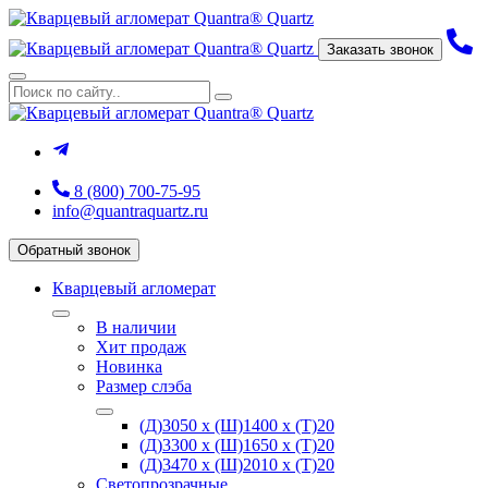
Заказать звонок
8 (800) 700-75-95
info@quantraquartz.ru
Обратный звонок
Кварцевый агломерат
В наличии
Хит продаж
Новинка
Размер слэба
(Д)3050 х (Ш)1400 х (Т)20
(Д)3300 х (Ш)1650 х (Т)20
(Д)3470 х (Ш)2010 х (Т)20
Светопрозрачные