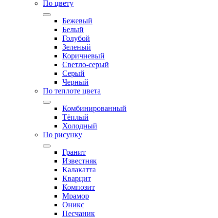
По цвету
Бежевый
Белый
Голубой
Зеленый
Коричневый
Светло-серый
Серый
Черный
По теплоте цвета
Комбинированный
Тёплый
Холодный
По рисунку
Гранит
Известняк
Калакатта
Кварцит
Композит
Мрамор
Оникс
Песчаник