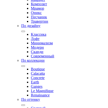
Композит
Мрамор
Оникс
Песчаник
Травертин
По дизайну
Классика
Лофт
Минимализм
Модерн
Сканди
Современный
По коллекции
Boutique
Calacatta
Concrete
Earth
Ganges
Le Magnifique
Renaissance
По оттенку