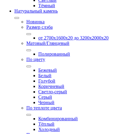
Светлый
Тёмный
Натуральный камень
Новинка
Размер слэба
от 2700х1600х20 до 3200x2000х20
Матовый/Глянцевый
Полированный
По цвету
Бежевый
Белый
Голубой
Коричневый
Светло-серый
Серый
Черный
По теплоте цвета
Комбинированный
Тёплый
Холодный