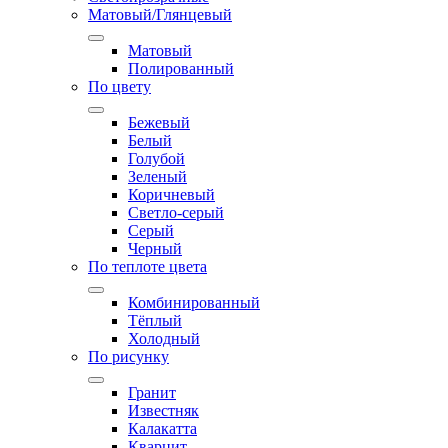
Матовый/Глянцевый
Матовый
Полированный
По цвету
Бежевый
Белый
Голубой
Зеленый
Коричневый
Светло-серый
Серый
Черный
По теплоте цвета
Комбинированный
Тёплый
Холодный
По рисунку
Гранит
Известняк
Калакатта
Кварцит