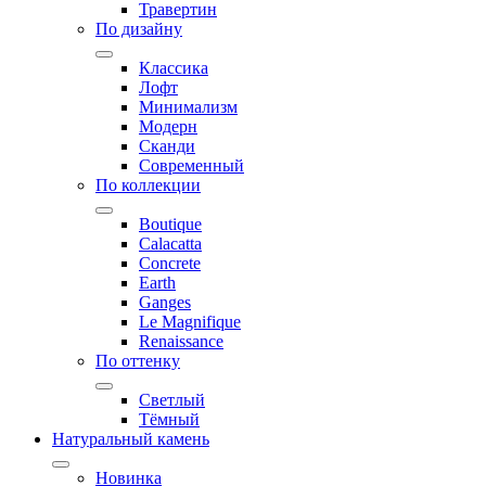
Травертин
По дизайну
Классика
Лофт
Минимализм
Модерн
Сканди
Современный
По коллекции
Boutique
Calacatta
Concrete
Earth
Ganges
Le Magnifique
Renaissance
По оттенку
Светлый
Тёмный
Натуральный камень
Новинка