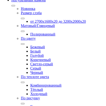
Натуральный камень
Новинка
Размер слэба
от 2700х1600х20 до 3200x2000х20
Матовый/Глянцевый
Полированный
По цвету
Бежевый
Белый
Голубой
Коричневый
Светло-серый
Серый
Черный
По теплоте цвета
Комбинированный
Тёплый
Холодный
По рисунку