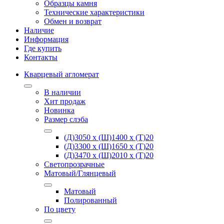
Образцы камня
Технические характеристики
Обмен и возврат
Наличие
Информация
Где купить
Контакты
Кварцевый агломерат
В наличии
Хит продаж
Новинка
Размер слэба
(Д)3050 х (Ш)1400 х (Т)20
(Д)3300 х (Ш)1650 х (Т)20
(Д)3470 х (Ш)2010 х (Т)20
Светопрозрачные
Матовый/Глянцевый
Матовый
Полированный
По цвету