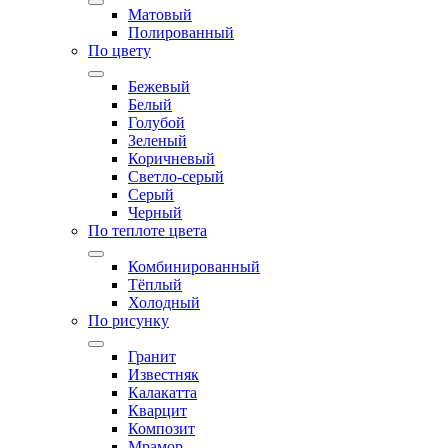
Матовый
Полированный
По цвету
Бежевый
Белый
Голубой
Зеленый
Коричневый
Светло-серый
Серый
Черный
По теплоте цвета
Комбинированный
Тёплый
Холодный
По рисунку
Гранит
Известняк
Калакатта
Кварцит
Композит
Мрамор