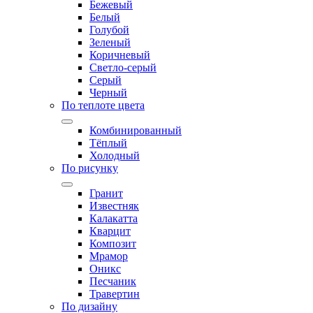
Бежевый
Белый
Голубой
Зеленый
Коричневый
Светло-серый
Серый
Черный
По теплоте цвета
Комбинированный
Тёплый
Холодный
По рисунку
Гранит
Известняк
Калакатта
Кварцит
Композит
Мрамор
Оникс
Песчаник
Травертин
По дизайну