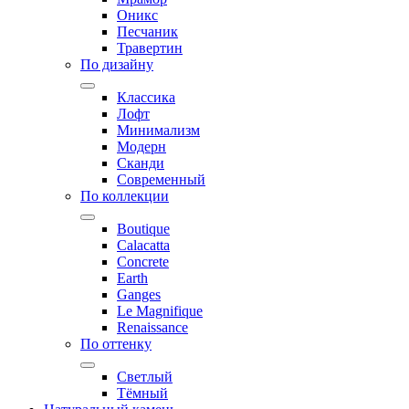
Оникс
Песчаник
Травертин
По дизайну
Классика
Лофт
Минимализм
Модерн
Сканди
Современный
По коллекции
Boutique
Calacatta
Concrete
Earth
Ganges
Le Magnifique
Renaissance
По оттенку
Светлый
Тёмный