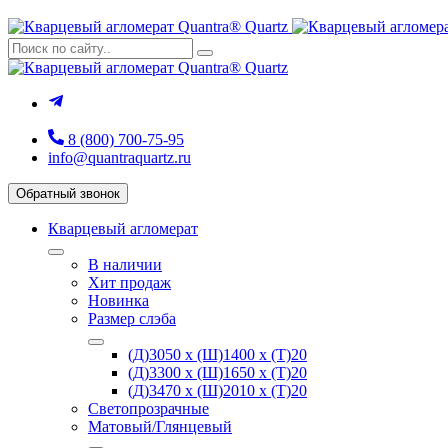
8 (800) 700-75-95
info@quantraquartz.ru
Обратный звонок
Кварцевый агломерат
В наличии
Хит продаж
Новинка
Размер слэба
(Д)3050 х (Ш)1400 х (Т)20
(Д)3300 х (Ш)1650 х (Т)20
(Д)3470 х (Ш)2010 х (Т)20
Светопрозрачные
Матовый/Глянцевый