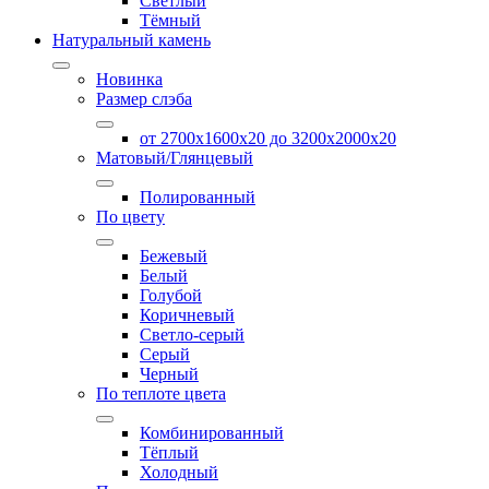
Светлый
Тёмный
Натуральный камень
Новинка
Размер слэба
от 2700х1600х20 до 3200x2000х20
Матовый/Глянцевый
Полированный
По цвету
Бежевый
Белый
Голубой
Коричневый
Светло-серый
Серый
Черный
По теплоте цвета
Комбинированный
Тёплый
Холодный