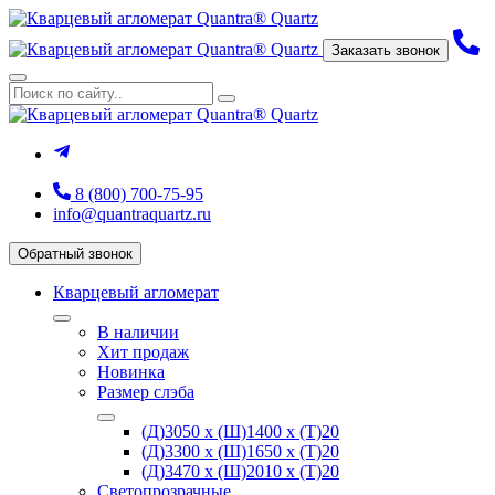
Заказать звонок
8 (800) 700-75-95
info@quantraquartz.ru
Обратный звонок
Кварцевый агломерат
В наличии
Хит продаж
Новинка
Размер слэба
(Д)3050 х (Ш)1400 х (Т)20
(Д)3300 х (Ш)1650 х (Т)20
(Д)3470 х (Ш)2010 х (Т)20
Светопрозрачные