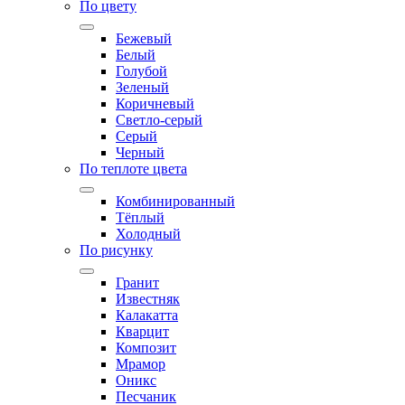
По цвету
Бежевый
Белый
Голубой
Зеленый
Коричневый
Светло-серый
Серый
Черный
По теплоте цвета
Комбинированный
Тёплый
Холодный
По рисунку
Гранит
Известняк
Калакатта
Кварцит
Композит
Мрамор
Оникс
Песчаник