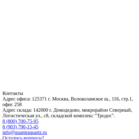
Контакты
Адрес офиса: 125371
г. Москва
,
Волоколамское ш., 116, стр.1,
офис 258
Адрес склада: 142000
г. Домодедово
,
микрорайон Северный,
Логистическая ул., с8, складской комплекс "Тродос".
8 (800) 700-75-95
8 (903) 790-15-45
info@quantraquartz.ru
Остались вопросы?