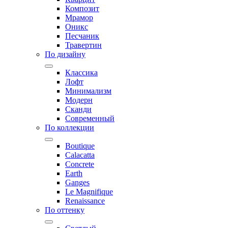
Композит
Мрамор
Оникс
Песчаник
Травертин
По дизайну
Классика
Лофт
Минимализм
Модерн
Сканди
Современный
По коллекции
Boutique
Calacatta
Concrete
Earth
Ganges
Le Magnifique
Renaissance
По оттенку