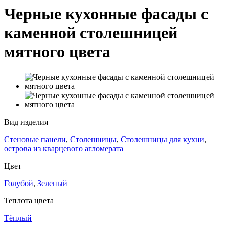
Черные кухонные фасады с
каменной столешницей
мятного цвета
Вид изделия
Стеновые панели
,
Столешницы
,
Столешницы для кухни
,
острова из кварцевого агломерата
Цвет
Голубой
,
Зеленый
Теплота цвета
Тёплый