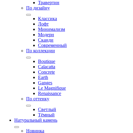
Травертин
По дизайну
Классика
Лофт
Минимализм
Модерн
Сканди
Современный
По коллекции
Boutique
Calacatta
Concrete
Earth
Ganges
Le Magnifique
Renaissance
По оттенку
Светлый
Тёмный
Натуральный камень
Новинка