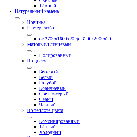
Светлый
Тёмный
Натуральный камень
Новинка
Размер слэба
от 2700х1600х20 до 3200x2000х20
Матовый/Глянцевый
Полированный
По цвету
Бежевый
Белый
Голубой
Коричневый
Светло-серый
Серый
Черный
По теплоте цвета
Комбинированный
Тёплый
Холодный