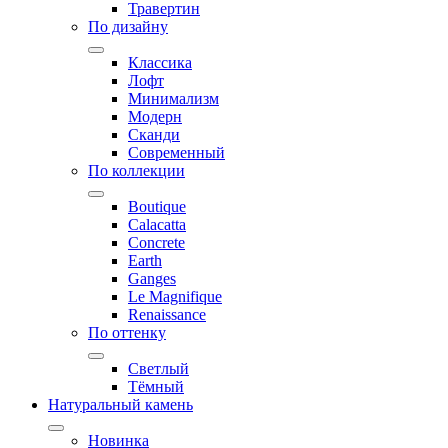
Травертин
По дизайну
Классика
Лофт
Минимализм
Модерн
Сканди
Современный
По коллекции
Boutique
Calacatta
Concrete
Earth
Ganges
Le Magnifique
Renaissance
По оттенку
Светлый
Тёмный
Натуральный камень
Новинка