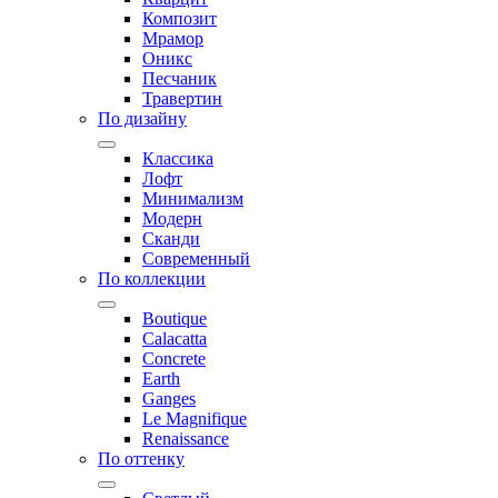
Композит
Мрамор
Оникс
Песчаник
Травертин
По дизайну
Классика
Лофт
Минимализм
Модерн
Сканди
Современный
По коллекции
Boutique
Calacatta
Concrete
Earth
Ganges
Le Magnifique
Renaissance
По оттенку