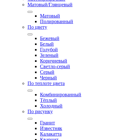
Матовый/Глянцевый
Матовый
Полированный
По цвету
Бежевый
Белый
Голубой
Зеленый
Коричневый
Светло-серый
Серый
Черный
По теплоте цвета
Комбинированный
Тёплый
Холодный
По рисунку
Гранит
Известняк
Калакатта
Кварцит