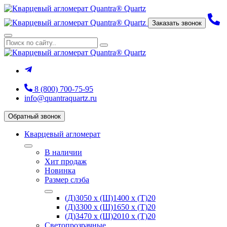
Заказать звонок
8 (800) 700-75-95
info@quantraquartz.ru
Обратный звонок
Кварцевый агломерат
В наличии
Хит продаж
Новинка
Размер слэба
(Д)3050 х (Ш)1400 х (Т)20
(Д)3300 х (Ш)1650 х (Т)20
(Д)3470 х (Ш)2010 х (Т)20
Светопрозрачные