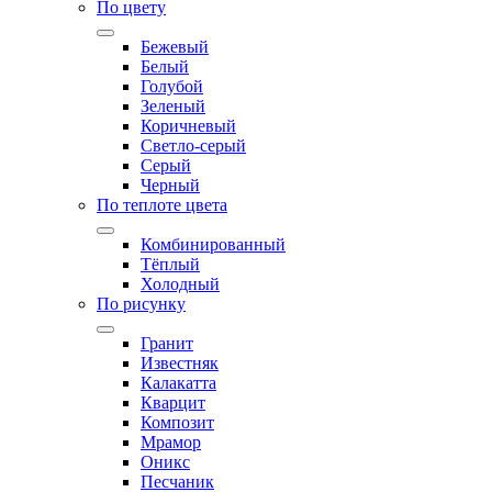
По цвету
Бежевый
Белый
Голубой
Зеленый
Коричневый
Светло-серый
Серый
Черный
По теплоте цвета
Комбинированный
Тёплый
Холодный
По рисунку
Гранит
Известняк
Калакатта
Кварцит
Композит
Мрамор
Оникс
Песчаник