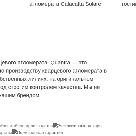
агломерата Calacatta Solare
гости
цевого агломерата. Quantra — это
о производству кварцевого агломерата в
обственных линиях, на оригинальном
под строгим контролем качества. Мы не
 нашим брендом.