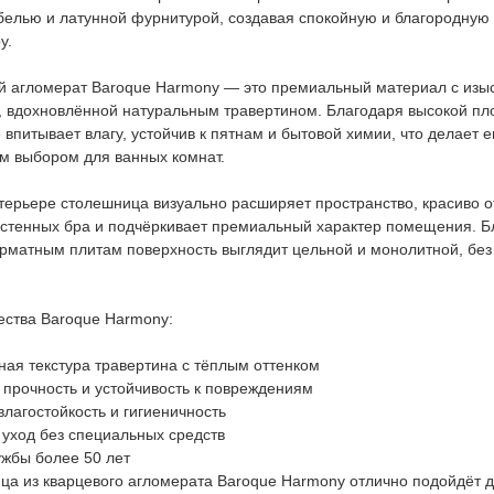
белью и латунной фурнитурой, создавая спокойную и благородную
у.
й агломерат Baroque Harmony — это премиальный материал с изы
, вдохновлённой натуральным травертином. Благодаря высокой пл
 впитывает влагу, устойчив к пятнам и бытовой химии, что делает е
м выбором для ванных комнат.
терьере столешница визуально расширяет пространство, красиво 
астенных бра и подчёркивает премиальный характер помещения. Б
рматным плитам поверхность выглядит цельной и монолитной, без
ства Baroque Harmony:
ная текстура травертина с тёплым оттенком
 прочность и устойчивость к повреждениям
влагостойкость и гигиеничность
 уход без специальных средств
ужбы более 50 лет
ца из кварцевого агломерата Baroque Harmony отлично подойдёт 