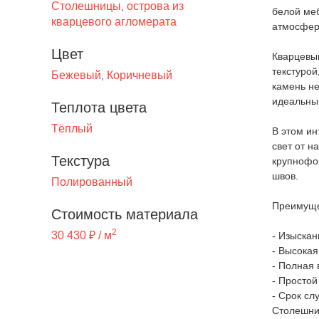
Столешницы
острова из
,
белой ме
кварцевого агломерата
атмосфер
Цвет
Кварцевы
текстурой
Бежевый
Коричневый
,
камень не
идеальны
Теплота цвета
Тёплый
В этом ин
свет от н
Текстура
крупнофо
швов.
Полированный
Преимуще
Стоимость материала
2
30 430 ₽ / м
- Изыскан
- Высокая
- Полная 
- Простой
- Срок сл
Столешни