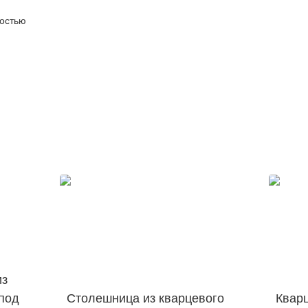
ностью
из
под
Столешница из кварцевого
Кварц