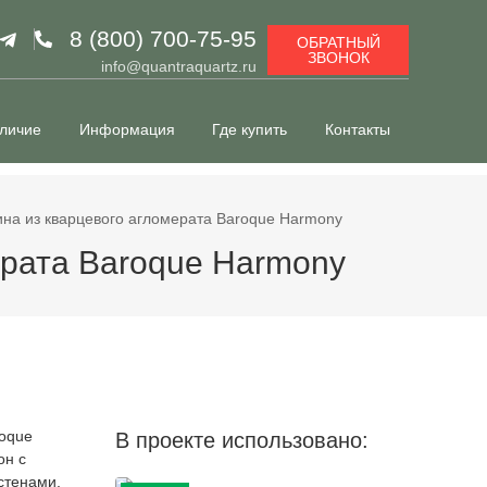
8 (800) 700-75-95
ОБРАТНЫЙ
ЗВОНОК
info@quantraquartz.ru
личие
Информация
Где купить
Контакты
на из кварцевого агломерата Baroque Harmony
ерата Baroque Harmony
roque
В проекте использовано:
он с
стенами,