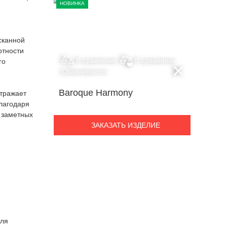
НОВИНКА
сканной
отности
В сравнение
В сравнение
го
Сравнивается
Baroque Harmony
отражает
лагодаря
 заметных
ЗАКАЗАТЬ ИЗДЕЛИЕ
для