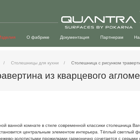
Изделия
О фабрике
Документация
Партнерам
На
Столешницы для кухни
Столешница с рисунком траверти
авертина из кварцевого аглом
ной ванной комнате в стиле современной классики столешница Ba
становится центральным элементом интерьера. Тёплый светлый ф
бежево-золотистыми прожилками гармонично сочетается с серыми 