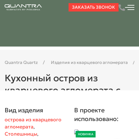
ЗАКАЗАТЬ ЗВОНОК
Quantra Quartz
Изделия из кварцевого агломерата
Кухонный остров из
кварцевого агломерата с
рисунком кварцита:
Вид изделия
В проекте
светлый и благородный
использовано:
острова из кварцевого
акцент в интерьере
агломерата
,
Столешницы
,
НОВИНКА