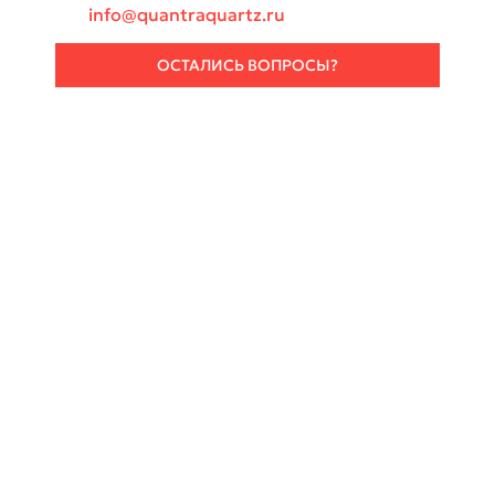
info@quantraquartz.ru
ОСТАЛИСЬ ВОПРОСЫ?
Ваше имя *
Ваш телефон *
Ваш E-mail *
Город *
Тип изделия
Размеры и описание