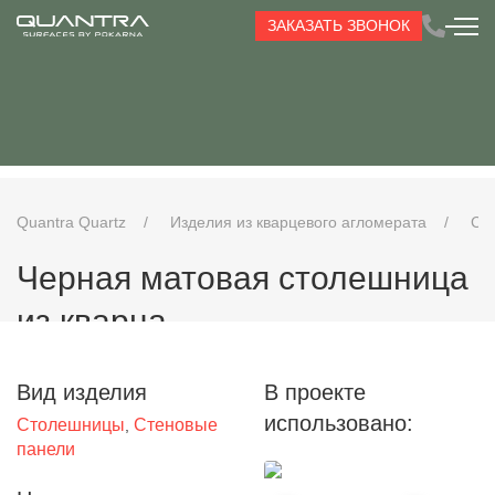
ЗАКАЗАТЬ ЗВОНОК
Quantra Quartz
Изделия из кварцевого агломерата
Ст
Черная матовая столешница
из кварца
Вид изделия
В проекте
использовано:
Столешницы
Стеновые
,
панели