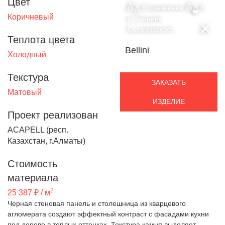
Цвет
В сравнение
В
Коричневый
сравнение
Сравнивается
Теплота цвета
Bellini
Холодный
Текстура
ЗАКАЗАТЬ
Матовый
ИЗДЕЛИЕ
Проект реализован
ACAPELL (респ.
Казахстан, г.Алматы)
Стоимость
материала
2
25 387 ₽ / м
Черная стеновая панель и столешница из кварцевого
агломерата создают эффектный контраст с фасадами кухни
под дерево в теплых оттенках. Текстура камня выделяет